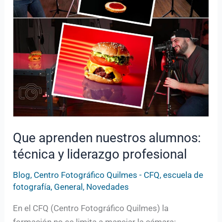
liderazgo
profesional
Que aprenden nuestros alumnos:
técnica y liderazgo profesional
Blog
,
Centro Fotográfico Quilmes - CFQ
,
escuela de
fotografía
,
General
,
Novedades
En el CFQ (Centro Fotográfico Quilmes) la
formación no se limita a manejar la cámara: