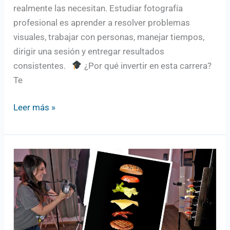
realmente las necesitan. Estudiar fotografía
profesional es aprender a resolver problemas
visuales, trabajar con personas, manejar tiempos,
dirigir una sesión y entregar resultados
consistentes.
¿Por qué invertir en esta carrera?
Te
Leer más »
Que
aprenden
nuestros
alumnos:
técnica
y