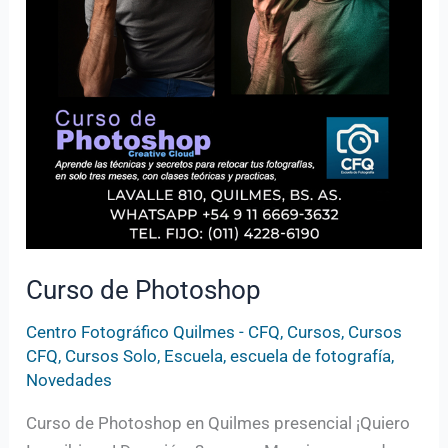
Curso de Photoshop
Centro Fotográfico Quilmes - CFQ
,
Cursos
,
Cursos
CFQ
,
Cursos Solo
,
Escuela
,
escuela de fotografía
,
Novedades
Curso de Photoshop en Quilmes presencial ¡Quiero