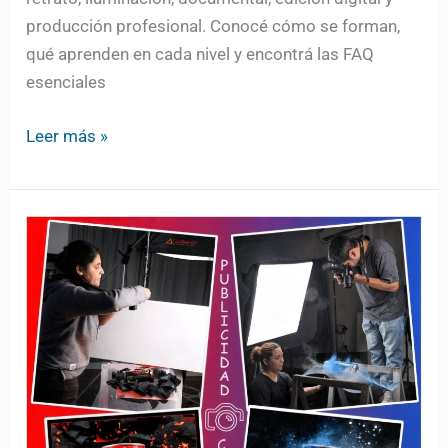
producción profesional. Conocé cómo se forman,
qué aprenden en cada nivel y encontrá las FAQ
esenciales
Leer más »
Por
qué
sigue
siendo
válido
estudiar
Fotografía
Profesional