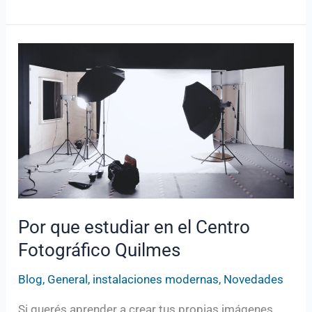
Por
que
estudiar
en
el
Centro
Fotográfico
Quilmes
Por que estudiar en el Centro
Fotográfico Quilmes
Blog
,
General
,
instalaciones modernas
,
Novedades
Si querés aprender a crear tus propias imágenes