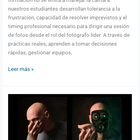
nuestros estudiantes desarrollan tolerancia a la
frustración, capacidad de resolver imprevistos y el
timing profesional necesario para dirigir una sesión
de fotos desde el rol del fotógrafo líder. A través de
prácticas reales, aprenden a tomar decisiones
rápidas, gestionar equipos,
Leer más »
Curso
de
Photoshop