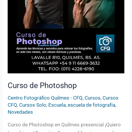
Curso de Photoshop
Centro Fotográfico Quilmes - CFQ
,
Cursos
,
Cursos
CFQ
,
Cursos Solo
,
Escuela
,
escuela de fotografía
,
Novedades
Curso de Photoshop en Quilmes presencial ¡Quiero