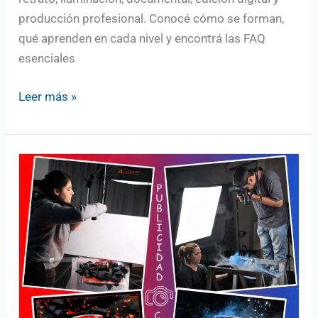
producción profesional. Conocé cómo se forman,
qué aprenden en cada nivel y encontrá las FAQ
esenciales
Leer más »
Por
qué
sigue
siendo
válido
estudiar
Fotografía
Profesional