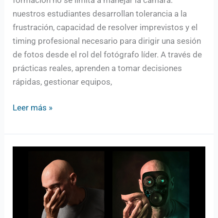
nuestros estudiantes desarrollan tolerancia a la
frustración, capacidad de resolver imprevistos y el
timing profesional necesario para dirigir una sesión
de fotos desde el rol del fotógrafo líder. A través de
prácticas reales, aprenden a tomar decisiones
rápidas, gestionar equipos,
Leer más »
Curso
de
Photoshop