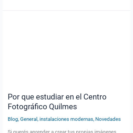
Por
que
estudiar
en
el
Centro
Fotográfico
Quilmes
Por que estudiar en el Centro
Fotográfico Quilmes
Blog
,
General
,
instalaciones modernas
,
Novedades
Si querés aprender a crear tus propias imágenes