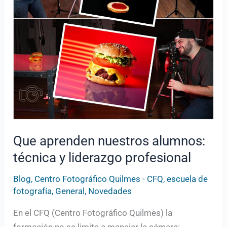
liderazgo
profesional
Que aprenden nuestros alumnos:
técnica y liderazgo profesional
Blog
,
Centro Fotográfico Quilmes - CFQ
,
escuela de
fotografía
,
General
,
Novedades
En el CFQ (Centro Fotográfico Quilmes) la
formación no se limita a manejar la cámara: